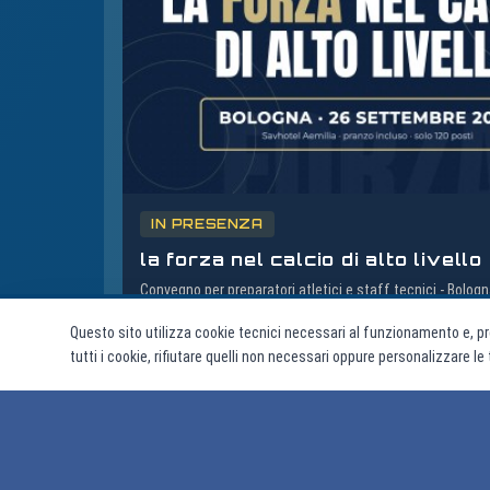
IN PRESENZA
la forza nel calcio di alto livello
Convegno per preparatori atletici e staff tecnici - Bolog
2026
Questo sito utilizza cookie tecnici necessari al funzionamento e, pr
143 posti disponibili
Inizio: 26/09/2026
tutti i cookie, rifiutare quelli non necessari oppure personalizzare l
Aldo Chiari, Alberto Di Mario, Alberto Botter, Stefano Rapetti
Maurizio Fanchini, Giovanni Bonocore, Carlo Varalda, Julio
Tous Fajardo, Max Goglia, Antonio Pintus