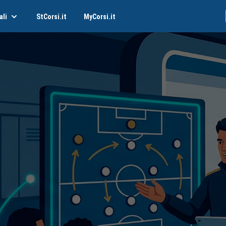
ali
StCorsi.it
MyCorsi.it