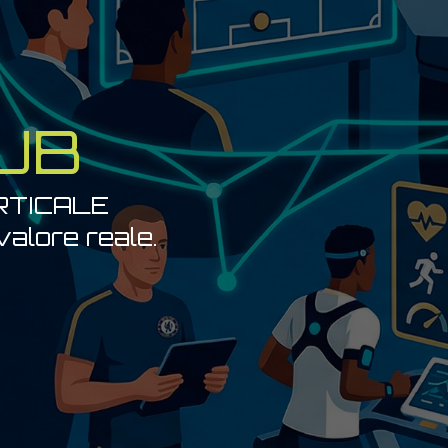
HUB
RTICALE
alore reale.