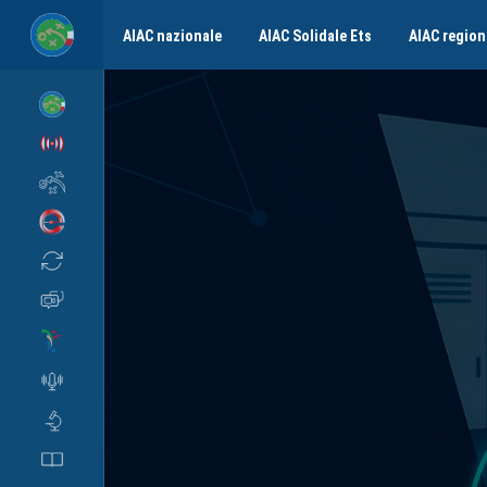
AIAC nazionale
AIAC Solidale Ets
AIAC region