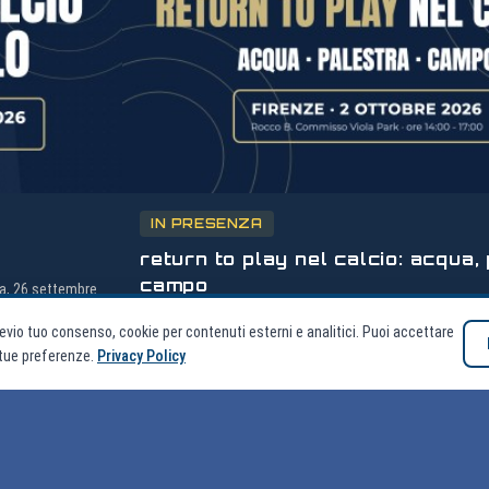
IN PRESENZA
return to play nel calcio: acqua,
campo
na, 26 settembre
Workshop pratico per preparatori atletici - Firenze, Viola 
evio tuo consenso, cookie per contenuti esterni e analitici. Puoi accettare
2026
e tue preferenze.
Privacy Policy
149 posti disponibili
Inizio: 02/10/2026
200,00
,
€
Stefano Dainelli, Davide Pisoni, Marco Luison
Associati:
100,00 €