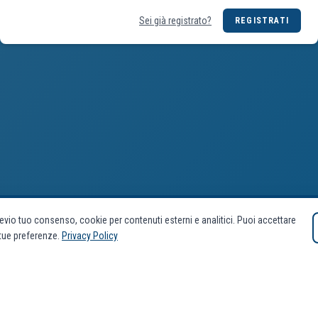
Sei già registrato?
REGISTRATI
evio tuo consenso, cookie per contenuti esterni e analitici. Puoi accettare
e tue preferenze.
Privacy Policy
AIAC SERVICE SRL UNIPERSONALE
Via Gabriele D’Annunzio
T