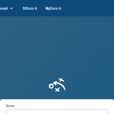
onali
StCorsi.it
MyCorsi.it
Nome