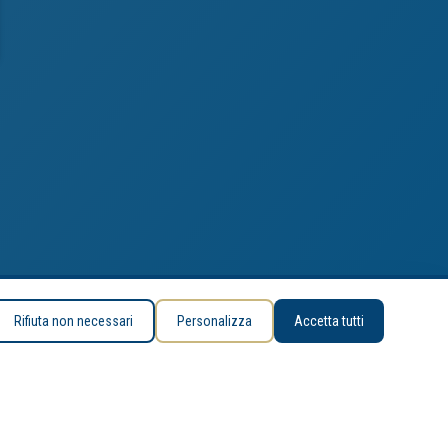
Rifiuta non necessari
Personalizza
Accetta tutti
contatti
seguici su
. +39.055.7478911
Instagram